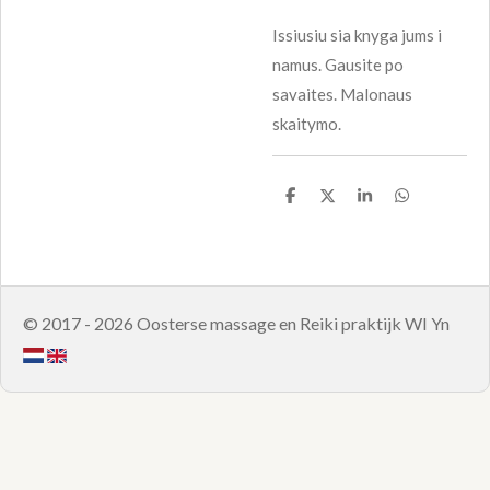
Issiusiu sia knyga jums i
namus. Gausite po
savaites. Malonaus
skaitymo.
S
S
S
S
h
h
h
h
a
a
a
a
r
r
r
r
e
e
e
e
© 2017 - 2026 Oosterse massage en Reiki praktijk WI Yn