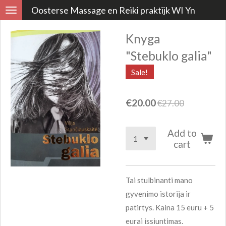
Oosterse Massage en Reiki praktijk WI Yn
Skip
to
Knyga
main
content
"Stebuklo galia"
Sale!
€20.00
€27.00
Add to
cart
Tai stulbinanti mano
gyvenimo istorija ir
patirtys. Kaina 15 euru + 5
eurai issiuntimas.